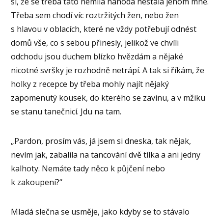
si, že se třeba tato nemilá náhoda nestala jenom mně.
Třeba sem chodí víc roztržitých žen, nebo žen
s hlavou v oblacích, které ne vždy potřebují odnést
domů vše, co s sebou přinesly, jelikož ve chvíli
odchodu jsou duchem blízko hvězdám a nějaké
nicotné svršky je rozhodně netrápí. A tak si říkám, že
holky z recepce by třeba mohly najít nějaký
zapomenutý kousek, do kterého se zavinu, a v mžiku
se stanu tanečnicí. Jdu na tam.
„Pardon, prosím vás, já jsem si dneska, tak nějak,
nevím jak, zabalila na tancování dvě tílka a ani jedny
kalhoty. Nemáte tady něco k půjčení nebo
k zakoupení?“
Mladá slečna se usměje, jako kdyby se to stávalo