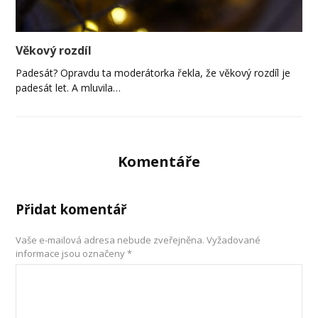
Věkový rozdíl
Padesát? Opravdu ta moderátorka řekla, že věkový rozdíl je
padesát let. A mluvila…
Komentáře
Přidat komentář
Vaše e-mailová adresa nebude zveřejněna.
Vyžadované
informace jsou označeny
*