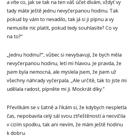
a víte co, jak se tak na ten váš účet dívám, vždyť vy
tady máte ještě jednu nevyčerpanou hodinu. Tak
pokud by vám to nevadilo, tak já si ji pípnu a vy
nemusíte nic platit, pokud tedy souhlasíte? Co vy
na to?“
„Jednu hodinu?“, vůbec si nevybavuji, že bych měla
nevyčerpanou hodinu, letí mi hlavou. Je pravda, že
jsem byla nemocná, ale myslela jsem, že jsem už
všechny náhrady vyčerpala. „Ale určitě, tak to jste mi
udělala radost, pípněte mi ji. Mockrát díky.“
Převlíkám se v šatně a říkám si, že kdybych nespletla
čas, nepobavila celý sál svou ztřeštěností a necvičila
v cizím spodku, tak ani nevím, že mám ještě hodinu
k dobru.