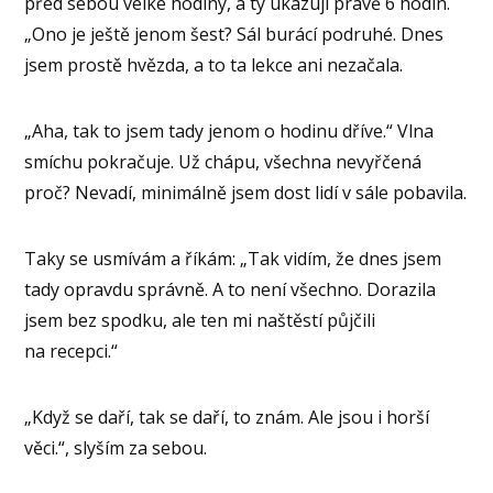
před sebou velké hodiny, a ty ukazují právě 6 hodin.
„Ono je ještě jenom šest? Sál burácí podruhé. Dnes
jsem prostě hvězda, a to ta lekce ani nezačala.
„Aha, tak to jsem tady jenom o hodinu dříve.“ Vlna
smíchu pokračuje. Už chápu, všechna nevyřčená
proč? Nevadí, minimálně jsem dost lidí v sále pobavila.
Taky se usmívám a říkám: „Tak vidím, že dnes jsem
tady opravdu správně. A to není všechno. Dorazila
jsem bez spodku, ale ten mi naštěstí půjčili
na recepci.“
„Když se daří, tak se daří, to znám. Ale jsou i horší
věci.“, slyším za sebou.