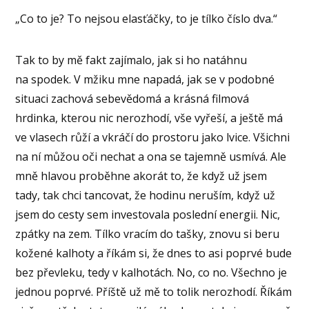
„Co to je? To nejsou elasťáčky, to je tílko číslo dva.“
Tak to by mě fakt zajímalo, jak si ho natáhnu
na spodek. V mžiku mne napadá, jak se v podobné
situaci zachová sebevědomá a krásná filmová
hrdinka, kterou nic nerozhodí, vše vyřeší, a ještě má
ve vlasech růží a vkráčí do prostoru jako lvice. Všichni
na ní můžou oči nechat a ona se tajemně usmívá. Ale
mně hlavou proběhne akorát to, že když už jsem
tady, tak chci tancovat, že hodinu neruším, když už
jsem do cesty sem investovala poslední energii. Nic,
zpátky na zem. Tílko vracím do tašky, znovu si beru
kožené kalhoty a říkám si, že dnes to asi poprvé bude
bez převleku, tedy v kalhotách. No, co no. Všechno je
jednou poprvé. Příště už mě to tolik nerozhodí. Říkám