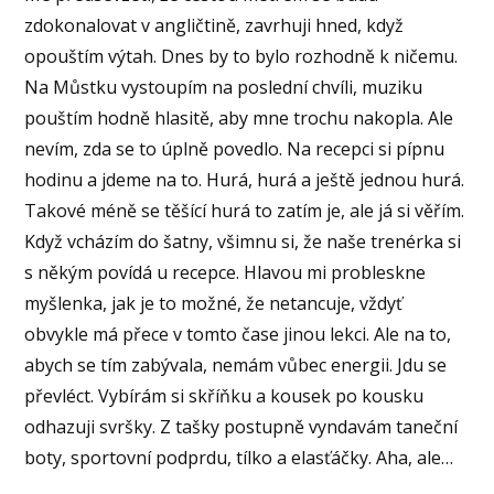
zdokonalovat v angličtině, zavrhuji hned, když
opouštím výtah. Dnes by to bylo rozhodně k ničemu.
Na Můstku vystoupím na poslední chvíli, muziku
pouštím hodně hlasitě, aby mne trochu nakopla. Ale
nevím, zda se to úplně povedlo. Na recepci si pípnu
hodinu a jdeme na to. Hurá, hurá a ještě jednou hurá.
Takové méně se těšící hurá to zatím je, ale já si věřím.
Když vcházím do šatny, všimnu si, že naše trenérka si
s někým povídá u recepce. Hlavou mi probleskne
myšlenka, jak je to možné, že netancuje, vždyť
obvykle má přece v tomto čase jinou lekci. Ale na to,
abych se tím zabývala, nemám vůbec energii. Jdu se
převléct. Vybírám si skříňku a kousek po kousku
odhazuji svršky. Z tašky postupně vyndavám taneční
boty, sportovní podprdu, tílko a elasťáčky. Aha, ale…