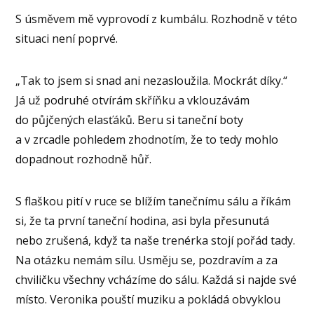
S úsměvem mě vyprovodí z kumbálu. Rozhodně v této
situaci není poprvé.
„Tak to jsem si snad ani nezasloužila. Mockrát díky.“
Já už podruhé otvírám skříňku a vklouzávám
do půjčených elasťáků. Beru si taneční boty
a v zrcadle pohledem zhodnotím, že to tedy mohlo
dopadnout rozhodně hůř.
S flaškou pití v ruce se blížím tanečnímu sálu a říkám
si, že ta první taneční hodina, asi byla přesunutá
nebo zrušená, když ta naše trenérka stojí pořád tady.
Na otázku nemám sílu. Usměju se, pozdravím a za
chviličku všechny vcházíme do sálu. Každá si najde své
místo. Veronika pouští muziku a pokládá obvyklou