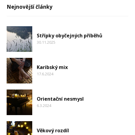
Nejnovější články
Střípky obyčejných příběhů
30.11.2025
Karibský mix
17.6.2024
Orientační nesmysl
6.3.2024
Věkový rozdíl