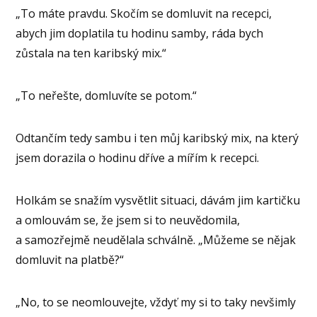
„To máte pravdu. Skočím se domluvit na recepci,
abych jim doplatila tu hodinu samby, ráda bych
zůstala na ten karibský mix.“
„To neřešte, domluvíte se potom.“
Odtančím tedy sambu i ten můj karibský mix, na který
jsem dorazila o hodinu dříve a mířím k recepci.
Holkám se snažím vysvětlit situaci, dávám jim kartičku
a omlouvám se, že jsem si to neuvědomila,
a samozřejmě neudělala schválně. „Můžeme se nějak
domluvit na platbě?“
„No, to se neomlouvejte, vždyť my si to taky nevšimly