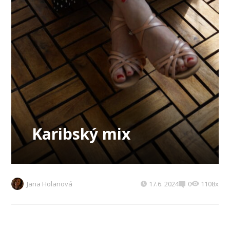
Karibský mix
Jana Holanová
17.6. 2024
0
1108x