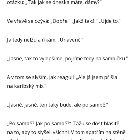
otázku: „Tak jak se dneska máte, dámy?“
Ve vřavě se ozývá: „Dobře.“ „Jakž takž.“ „Ujde to.“
Já tedy nelžu a říkám: „Unaveně.“
„Jasně, tak to vylepšíme, pojďme tedy na sambičku.“
A v tom se slyším, jak reaguji: „Ale já jsem přišla
na karibský mix.“
„Jasně, jasně, ten taky bude, ale po sambě.“
„Po sambě? Jak po sambě?“ Tážu se dost hlasitě,
na to, aby to slyšeli všichni. V tom spatřím na stěně