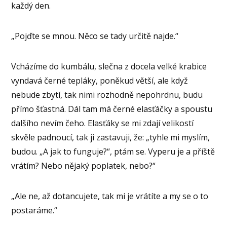
každý den.
„Pojďte se mnou. Něco se tady určitě najde.“
Vcházíme do kumbálu, slečna z docela velké krabice
vyndavá černé tepláky, poněkud větší, ale když
nebude zbytí, tak nimi rozhodně nepohrdnu, budu
přímo šťastná. Dál tam má černé elasťáčky a spoustu
dalšího nevím čeho. Elasťáky se mi zdají velikostí
skvěle padnoucí, tak ji zastavuji, že: „tyhle mi myslím,
budou. „A jak to funguje?“, ptám se. Vyperu je a příště
vrátím? Nebo nějaký poplatek, nebo?“
„Ale ne, až dotancujete, tak mi je vrátíte a my se o to
postaráme.“