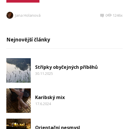
Jana Holanová
0
1246x
Nejnovější články
Střípky obyčejných příběhů
30.11.2025
Karibský mix
17.6.2024
Orientační nesmysl