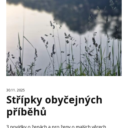
30.11. 2025
Střípky obyčejných
příběhů
3 povídky o ženách a pro ženy o malých věcech