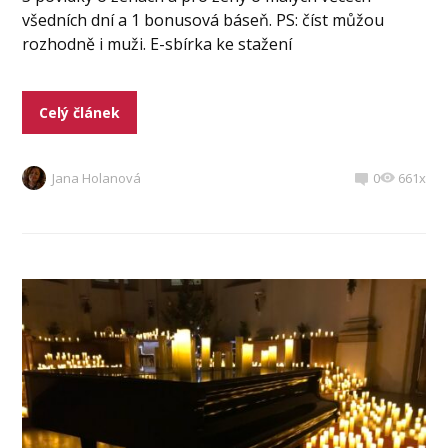
všedních dní a 1 bonusová báseň. PS: číst můžou
rozhodně i muži. E-sbírka ke stažení
Celý článek
Jana Holanová
0
661x