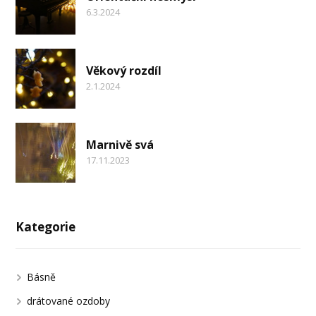
6.3.2024
Věkový rozdíl
2.1.2024
Marnivě svá
17.11.2023
Kategorie
Básně
drátované ozdoby